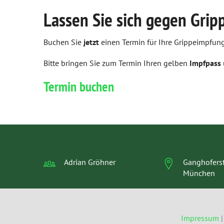
Treuekarte
Reservierung
Lassen Sie sich gegen Grip
Kundenkarte
Impfungen (Grippe / Covid-19)
Buchen Sie
jetzt
einen Termin für Ihre Grippeimpfung
Aktuelle Angebote
Notdienst
Bitte bringen Sie zum Termin Ihren gelben
Impfpass
Das e-Rezept ist da: Wir lösen es ein!
Beipackzettelsuche
Termin buchen
Ohne Rezepte keine Apotheken vor Ort!
Laborwerte A-Z
Reiseimpfungen A-Z
Notfälle A-Z
Nahrungsergänzungsmittel A-Z
Adrian Gröhner
Ganghoferst
München
Heilpflanzen A-Z
Kundenkartenreservierung
Impressum