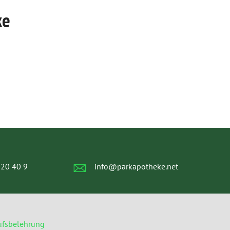
ke
 20 40 9
info@parkapotheke.net
ufsbelehrung